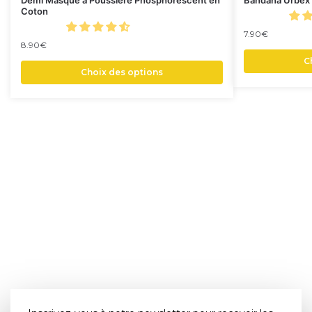
Coton
7.90
€
8.90
€
C
Choix des options