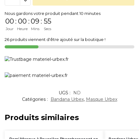
Nous gardons votre produit pendant 10 minutes
00
:
00
:
09
:
55
Jour
Heure
Mins
Secs
26 produits viennent d'être ajouté sur la boutique !
UGS :
ND
Catégories :
Bandana Urbex
,
Masque Urbex
Produits similaires
Demi Masque à Poussière Phosphorescent en
Bandana Urbex 