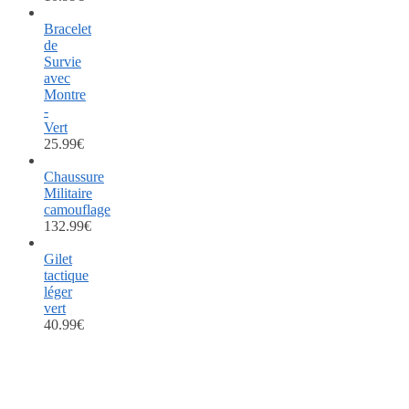
Bracelet
de
Survie
avec
Montre
-
Vert
25.99
€
Chaussure
Militaire
camouflage
132.99
€
Gilet
tactique
léger
vert
40.99
€