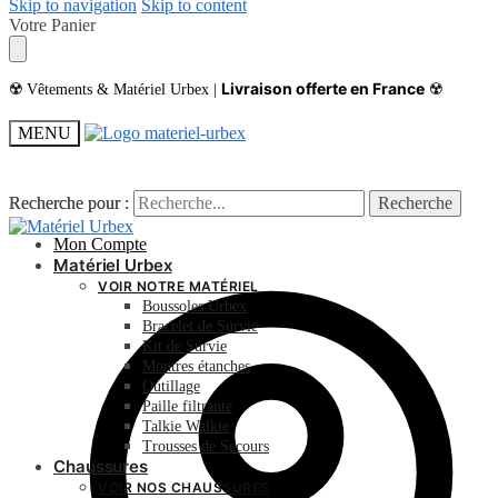
Skip to navigation
Skip to content
Votre Panier
Livraison offerte en France
☢️ Vêtements & Matériel Urbex |
☢️
MENU
Recherche pour :
Recherche pour :
Recherche
Recherche
Mon Compte
Matériel Urbex
VOIR NOTRE MATÉRIEL
Boussoles Urbex
Bracelet de Survie
Kit de Survie
Montres étanches
Outillage
Paille filtrante
Talkie Walkie
Trousses de Secours
Chaussures
VOIR NOS CHAUSSURES