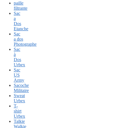
paille
filtrante
Sac
a
Dos
Etanche
Sac
a dos
Photographe
Sac
à
Dos
Urbex
Sac
US
Army
Sacoche
Militaire
Sweat
Urbex
T-
shirt
Urbex
Talkie
Walkie