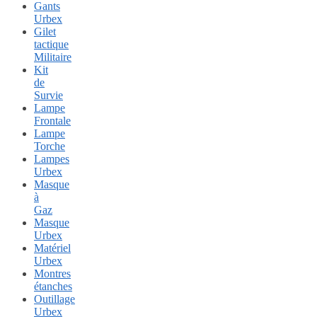
Gants
Urbex
Gilet
tactique
Militaire
Kit
de
Survie
Lampe
Frontale
Lampe
Torche
Lampes
Urbex
Masque
à
Gaz
Masque
Urbex
Matériel
Urbex
Montres
étanches
Outillage
Urbex