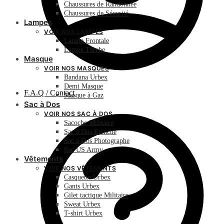
Chaussures de Randonnée
Chaussures de Sécurité
Lampes
VOIR NOS LAMPES
Lampe Frontale
Lampe Torche
Masque
VOIR NOS MASQUES
Bandana Urbex
Demi Masque
F.A.Q / Contact
Masque à Gaz
Sac à Dos
VOIR NOS SAC À DOS
Sacoche Militaire
Sac à Dos Etanche
Sac à Dos Photographe
Sac US Army
Vêtements
VOIR NOS VÊTEMENTS
Casquette Urbex
Gants Urbex
Gilet tactique Militaire
Sweat Urbex
T-shirt Urbex