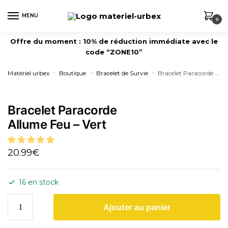
MENU
0
Offre du moment : 10% de réduction immédiate avec le
code “ZONE10”
Matériel urbex
Boutique
Bracelet de Survie
Bracelet Paracorde Allume Feu – Vert
»
»
»
Bracelet Paracorde
Allume Feu – Vert
20.99
€
16 en stock
Ajouter au panier