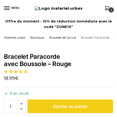
MENU
0
Offre du moment : 10% de réduction immédiate avec le
code “ZONE10”
Matériel urbex
Boutique
Bracelet de Survie
Bracelet Paracorde avec Boussole – Rouge
»
»
»
Bracelet Paracorde
avec Boussole – Rouge
18.99
€
9 en stock
Ajouter au panier