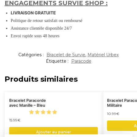
ENGAGEMENTS SURVIE SHOP :
LIVRAISON GRATUITE
Politique de retour satisfait ou remboursé
Assistance clientèle disponible 24/7
Envoi rapide sous 48 heures
Catégories :
Bracelet de Survie
,
Matériel Urbex
Étiquette :
Paracode
Produits similaires
Bracelet Paracorde
Bracelet Parac
avec Manille – Bleu
Militaire
10.99
€
15.99
€
A
Ajouter au panier