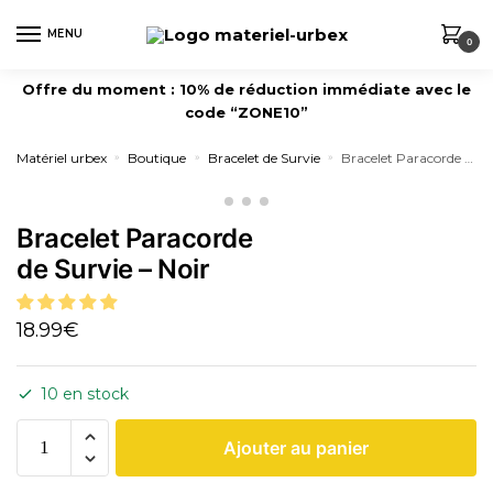
MENU
0
Offre du moment : 10% de réduction immédiate avec le
code “ZONE10”
Matériel urbex
Boutique
Bracelet de Survie
Bracelet Paracorde de Survie – Noir
»
»
»
Bracelet Paracorde
de Survie – Noir
18.99
€
10 en stock
Ajouter au panier