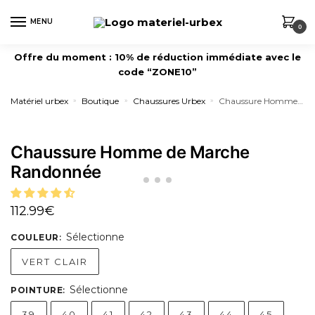
MENU
0
Offre du moment : 10% de réduction immédiate avec le
code “ZONE10”
Matériel urbex
Boutique
Chaussures Urbex
Chaussure Homme de Marche Randonnée
»
»
»
Chaussure Homme de Marche
Randonnée
112.99
€
Sélectionne
COULEUR
:
VERT CLAIR
Sélectionne
POINTURE
:
39
40
41
42
43
44
45