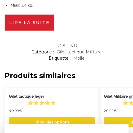
Mass: 1.4 kg.
LIRE LA SUITE
UGS :
ND
Catégorie :
Gilet tactique Militaire
Étiquette :
Molle
Produits similaires
Gilet tactique léger
Gilet Militaire g
40.99
€
20.99
€
Choix des options
C