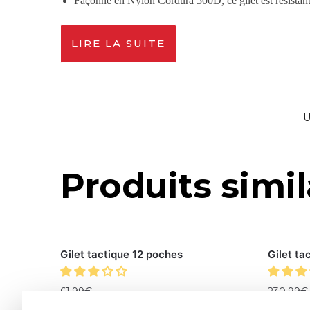
Façonné en Nylon Cordura 500D, ce gilet est résistant à
LIRE LA SUITE
U
Produits simil
Gilet tactique 12 poches
Gilet ta
61.99
€
230.99
€