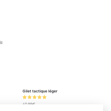
le
Gilet tactique léger
40.99
€