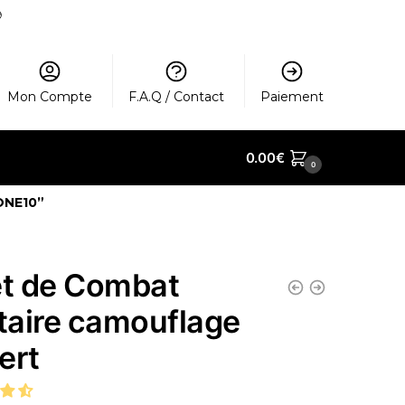
️
Mon Compte
F.A.Q / Contact
Paiement
0.00
€
0
ONE10”
et de Combat
itaire camouflage
ert