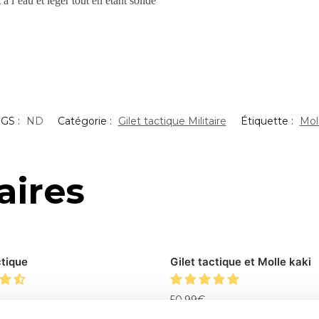
 l’eau et léger tout en étant solide
GS :
ND
Catégorie :
Gilet tactique Militaire
Étiquette :
Mol
aires
ctique
Gilet tactique et Molle kaki
50.99
€