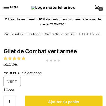
MENU
0
Offre du moment : 10% de réduction immédiate avec le
code “ZONE10”
Matériel urbex
Boutique
Gilet tactique Militaire
Gilet de Combat vert armée
»
»
»
Gilet de Combat vert armée
55.99
€
Sélectionne
COULEUR
:
VERT
Effacer
Ajouter au panier