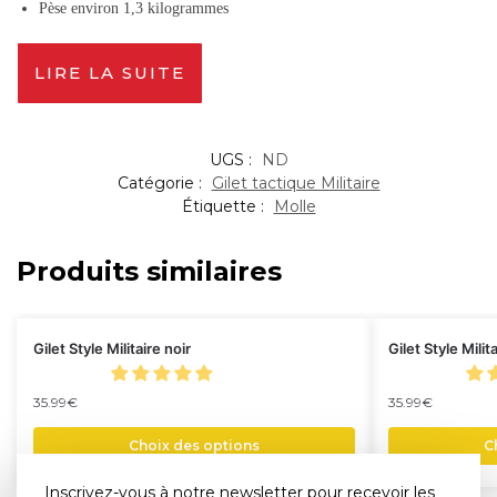
Pèse environ 1,3 kilogrammes
LIRE LA SUITE
UGS :
ND
Catégorie :
Gilet tactique Militaire
Étiquette :
Molle
Produits similaires
Gilet Style Militaire noir
Gilet Style Mili
35.99
€
35.99
€
Choix des options
C
Inscrivez-vous à notre newsletter pour recevoir les