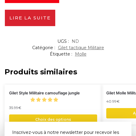
LIRE LA SUITE
UGS :
ND
Catégorie :
Gilet tactique Militaire
Étiquette :
Molle
Produits similaires
Gilet Style Militaire camouflage jungle
Gilet Molle Milit
40.99
€
35.99
€
A
Choix des options
Inscrivez-vous à notre newsletter pour recevoir les