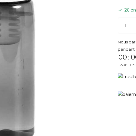
26 en
Nous gar
pendant 
00
:
0
Jour
He