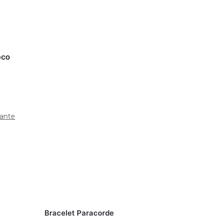
oco
rante
Bracelet Paracorde