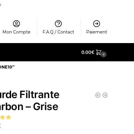
️
Mon Compte
F.A.Q / Contact
Paiement
0.00
€
0
ONE10”
rde Filtrante
rbon – Grise
€