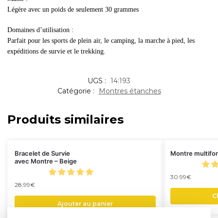
Légère avec un poids de seulement 30 grammes
Domaines d’utilisation :
Parfait pour les sports de plein air, le camping, la marche à pied, les
expéditions de survie et le trekking.
UGS :
14:193
Catégorie :
Montres étanches
Produits similaires
Bracelet de Survie
Montre multifo
avec Montre – Beige
30.99
€
28.99
€
C
Ajouter au panier