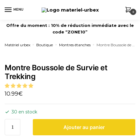
MENU
0
Offre du moment : 10% de réduction immédiate avec le
code “ZONE10”
Matériel urbex
Boutique
Montres étanches
Montre Boussole de Survie et Trekking
»
»
»
Montre Boussole de Survie et
Trekking
10.99
€
30 en stock
Ajouter au panier