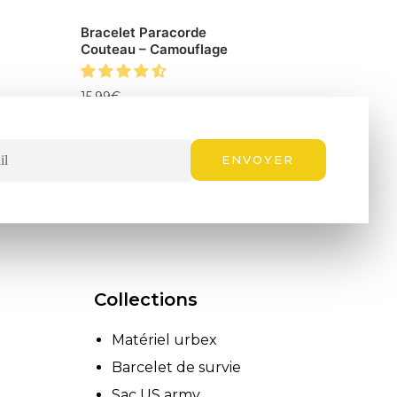
Bracelet Paracorde
Couteau – Camouflage
15.99
€
ENVOYER
Collections
Matériel urbex
Barcelet de survie
Sac US army