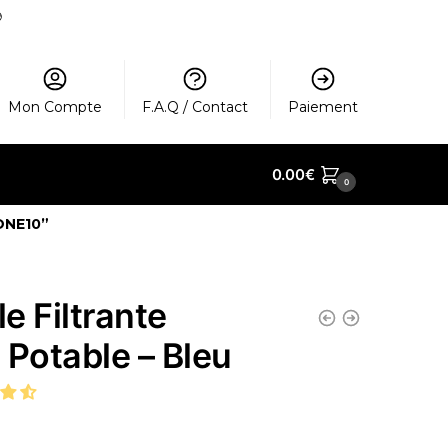
️
Mon Compte
F.A.Q / Contact
Paiement
0.00
€
0
ONE10”
le Filtrante
 Potable – Bleu