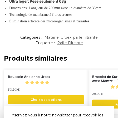
Ultra léger: Pèse seulement 68g
Dimensions: Longueur de 200mm avec un diamètre de 35mm
Technologie de membrane à fibres creuses
Élimination efficace des microorganismes et parasites
Catégories :
Matériel Urbex
,
paille filtrante
Étiquette :
Paille Filtrante
Produits similaires
Boussole Ancienne Urbex
Bracelet de Sur
avec Montre – 
30.90
€
28.99
€
Choix des options
A
Inscrivez-vous à notre newsletter pour recevoir les