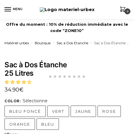
MENU
0
Offre du moment : 10% de réduction immédiate avec le
code “ZONE10”
Matériel urbex
Boutique
Sac a Dos Etanche
Sac à Dos Étanche 25 Litres
»
»
»
Sac à Dos Étanche
25 Litres
34.90
€
Sélectionne
COLOR
:
BLEU FONCÉ
VERT
JAUNE
ROSE
ORANGE
BLEU