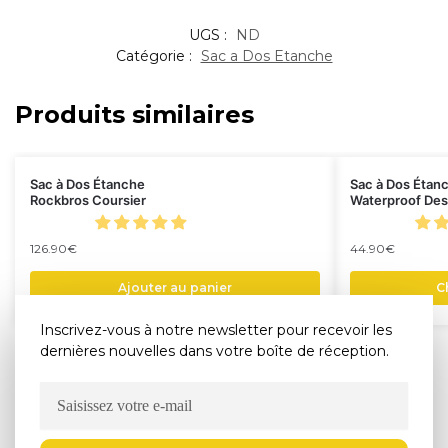
UGS :
ND
Catégorie :
Sac a Dos Etanche
Produits similaires
Sac à Dos Étanche
Sac à Dos Étan
Rockbros Coursier
Waterproof Des
126.90
€
44.90
€
Ajouter au panier
C
Inscrivez-vous à notre newsletter pour recevoir les
dernières nouvelles dans votre boîte de réception.