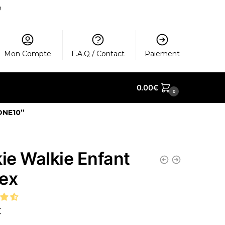
️
Mon Compte
F.A.Q / Contact
Paiement
0.00
€
0
ONE10”
kie Walkie Enfant
ex
€