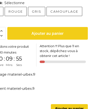
Sélectionne
R
:
ROUGE
GRIS
CAMOUFLAGE
Ajouter au panier
Attention !!! Plus que 11 en
dons votre produit
stock, dépêchez-vous à
10 minutes
obtenir cet article !
0
:
09
:
54
ure
Mins
Secs
Ajouter au panier