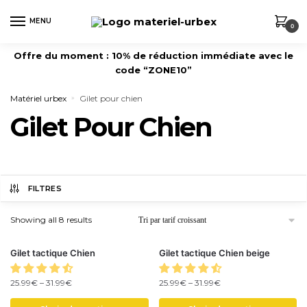
MENU
0
Offre du moment : 10% de réduction immédiate avec le
code “ZONE10”
Matériel urbex
Gilet pour chien
»
Gilet Pour Chien
FILTRES
Showing all 8 results
Gilet tactique Chien
Gilet tactique Chien beige
25.99
€
–
31.99
€
25.99
€
–
31.99
€