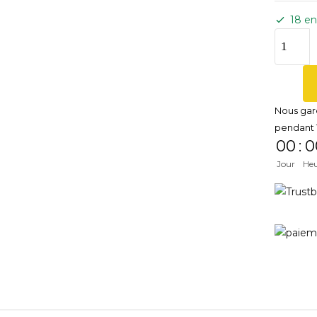
18 en
Nous gar
pendant 
00
:
0
Jour
He