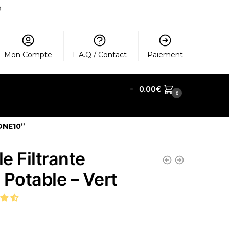
️
Mon Compte
F.A.Q / Contact
Paiement
0.00
€
0
ONE10”
le Filtrante
 Potable – Vert