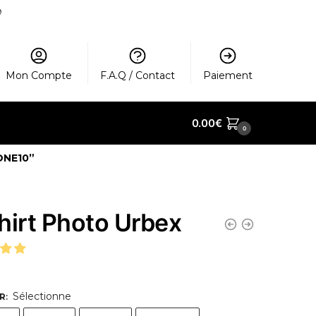
️
Mon Compte
F.A.Q / Contact
Paiement
0.00
€
0
ONE10”
hirt Photo Urbex
Sélectionne
R
: