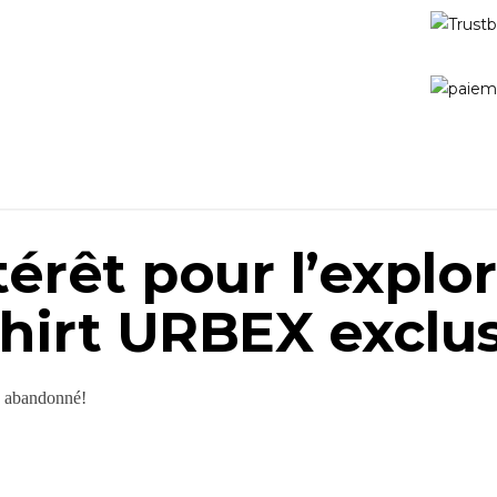
térêt pour l’explo
shirt URBEX exclus
n abandonné!