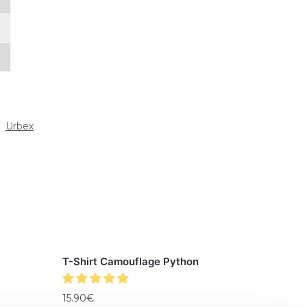
:
Urbex
T-Shirt Camouflage Python
15.90
€