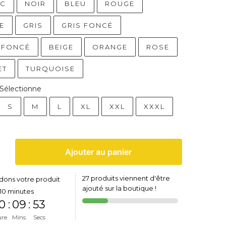
NC
NOIR
BLEU
ROUGE
E
GRIS
GRIS FONCÉ
 FONCÉ
BEIGE
ORANGE
ROSE
ET
TURQUOISE
Sélectionne
S
M
L
XL
XXL
XXXL
Ajouter au panier
27 produits viennent d'être
dons votre produit
ajouté sur la boutique !
10 minutes
0
:
09
:
53
ure
Mins
Secs