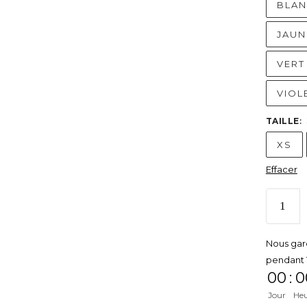
BLA
JAUN
VERT
VIOL
TAILLE
:
XS
Effacer
Nous gar
pendant 
00
:
0
Jour
He