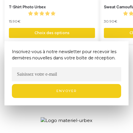
T-Shirt Photo Urbex
Sweat Camoufl
15.90
€
30.90
€
Choix des options
C
Inscrivez-vous à notre newsletter pour recevoir les
dernières nouvelles dans votre boîte de réception.
ENVOYER