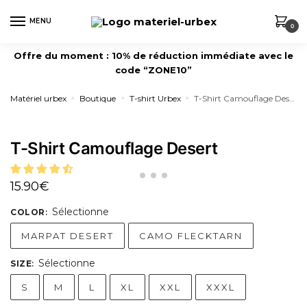
MENU
0
Offre du moment : 10% de réduction immédiate avec le
code “ZONE10”
Matériel urbex
Boutique
T-shirt Urbex
T-Shirt Camouflage Desert
»
»
»
T-Shirt Camouflage Desert
15.90
€
Sélectionne
COLOR
:
MARPAT DESERT
CAMO FLECKTARN
Sélectionne
SIZE
:
S
M
L
XL
XXL
XXXL